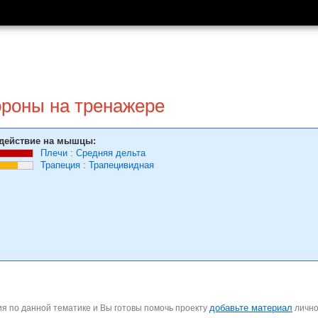
ороны на тренажере
действие на мышцы:
Плечи
:
Средняя дельта
Трапеция
:
Трапецивидная
добавьте материал
я по данной тематике и Вы готовы помочь проекту
личн