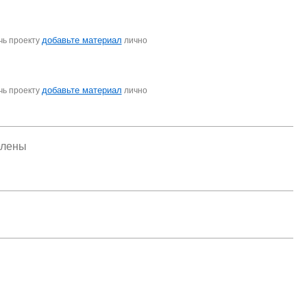
добавьте материал
чь проекту
лично
добавьте материал
чь проекту
лично
елены