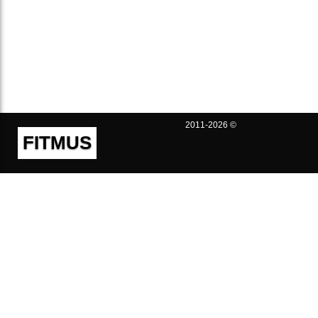
2011-2026 ©
FITMUS
Полезно
Контакты
Пользовательское соглашение
Политика конфиденциальности
Техническая поддержка
Публичная оферта
Предложения и жалобы
support@fitmus.com
Проект
Инструкции