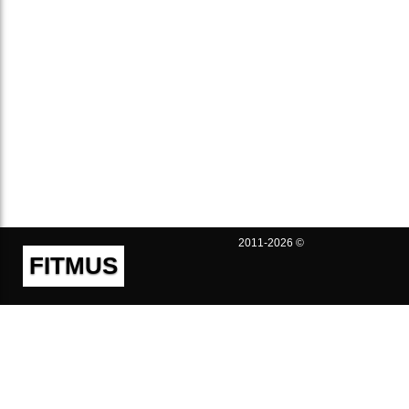
2011-2026 ©
FITMUS
Полезно
Контакты
Пользовательское соглашение
Политика конфиденциальности
Техническая поддержка
Публичная оферта
Предложения и жалобы
support@fitmus.com