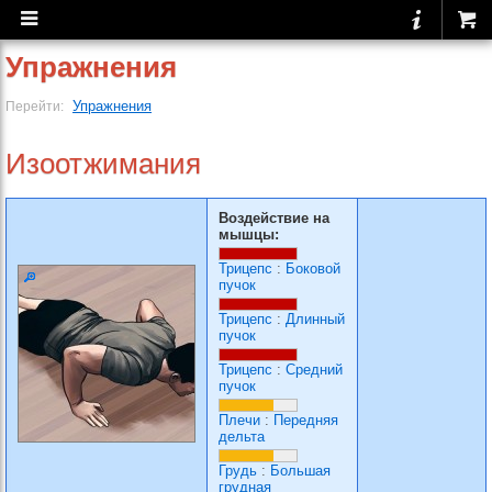
Упражнения
Упражнения
Перейти:
Изоотжимания
Воздействие на
мышцы:
Трицепс
:
Боковой
пучок
Трицепс
:
Длинный
пучок
Трицепс
:
Средний
пучок
Плечи
:
Передняя
дельта
Грудь
:
Большая
грудная