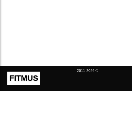
2011-2026 ©
FITMUS
Полезно
Контакты
Пользовательское соглашение
Политика конфиденциальности
Техническая поддержка
Публичная оферта
Предложения и жалобы
support@fitmus.com