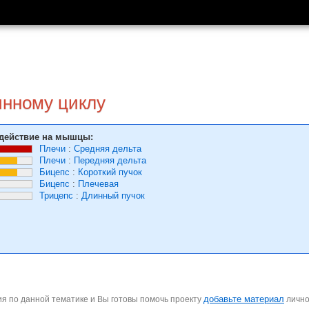
инному циклу
действие на мышцы:
Плечи
:
Средняя дельта
Плечи
:
Передняя дельта
Бицепс
:
Короткий пучок
Бицепс
:
Плечевая
Трицепс
:
Длинный пучок
добавьте материал
я по данной тематике и Вы готовы помочь проекту
личн