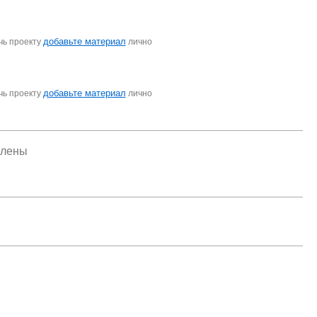
добавьте материал
чь проекту
лично
добавьте материал
чь проекту
лично
елены