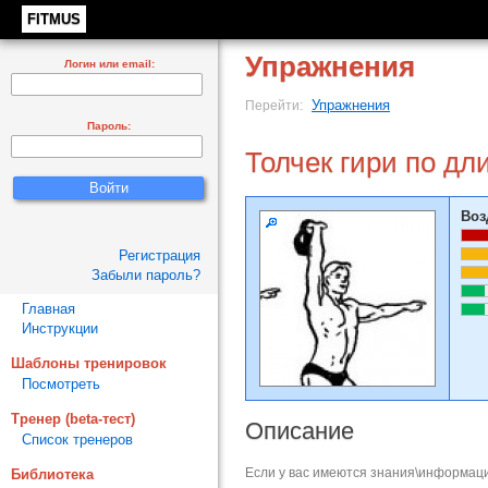
FITMUS
Упражнения
Логин или email:
Упражнения
Перейти:
Пароль:
Толчек гири по дл
Воз
Регистрация
Забыли пароль?
Главная
Инструкции
Шаблоны тренировок
Посмотреть
Тренер (beta-тест)
Описание
Список тренеров
Если у вас имеются знания\информаци
Библиотека