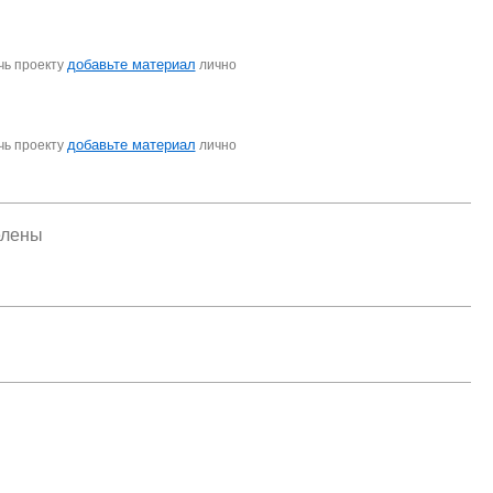
добавьте материал
чь проекту
лично
добавьте материал
чь проекту
лично
елены