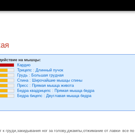
кая
действие на мышцы:
Кардио
Трицепс
:
Длинный пучок
Грудь
:
Большая грудная
Спина
:
Широчайшие мышцы спины
Пресс
:
Прямая мышца живота
Бедра квадрицепс
:
Прямая мышца бедра
Бедра бицепс
:
Двуглавая мышца бедра
 к груди,закидывания ног за голову,джампы,отжимание от лавки- все по 1