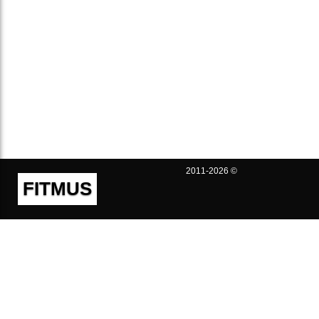
2011-2026 ©
FITMUS
Полезно
Контакты
Пользовательское соглашение
Политика конфиденциальности
Техническая поддержка
Публичная оферта
Предложения и жалобы
support@fitmus.com