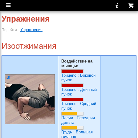
Упражнения
Упражнения
Перейти:
Изоотжимания
Воздействие на
мышцы:
Трицепс
:
Боковой
пучок
Трицепс
:
Длинный
пучок
Трицепс
:
Средний
пучок
Плечи
:
Передняя
дельта
Грудь
:
Большая
грудная