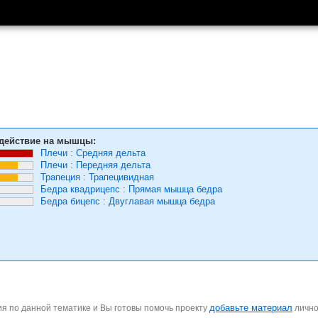
действие на мышцы:
Плечи
:
Средняя дельта
Плечи
:
Передняя дельта
Трапеция
:
Трапецивидная
Бедра квадрицепс
:
Прямая мышца бедра
Бедра бицепс
:
Двуглавая мышца бедра
добавьте материал
я по данной тематике и Вы готовы помочь проекту
личн