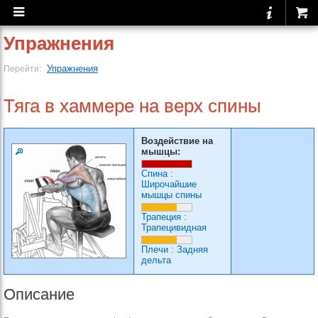
Упражнения
Упражнения
Перейти:
Тяга в хаммере на верх спины
Воздействие на
мышцы:
Спина
:
Широчайшие
мышцы спины
Трапеция
:
Трапецивидная
Плечи
:
Задняя
дельта
Описание