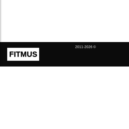
2011-2026 ©
FITMUS
Полезно
Контакты
Пользовательское соглашение
Политика конфиденциальности
Техническая поддержка
Публичная оферта
Предложения и жалобы
support@fitmus.com
Проект
Инструкции