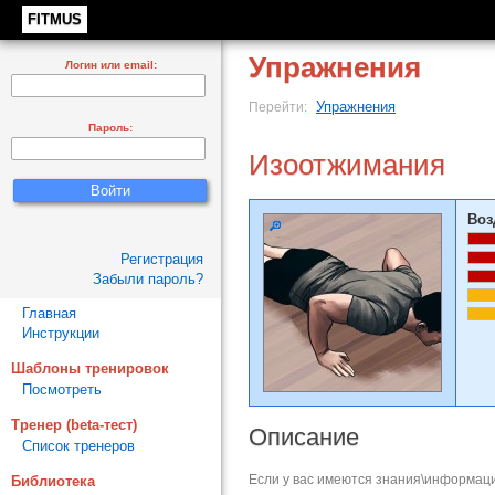
FITMUS
Упражнения
Логин или email:
Упражнения
Перейти:
Пароль:
Изоотжимания
Воз
Регистрация
Забыли пароль?
Главная
Инструкции
Шаблоны тренировок
Посмотреть
Тренер (beta-тест)
Описание
Список тренеров
Если у вас имеются знания\информаци
Библиотека