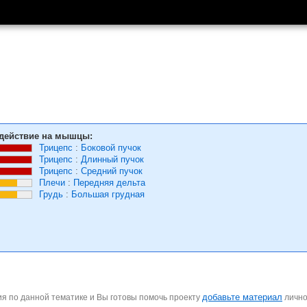
действие на мышцы:
Трицепс
:
Боковой пучок
Трицепс
:
Длинный пучок
Трицепс
:
Средний пучок
Плечи
:
Передняя дельта
Грудь
:
Большая грудная
добавьте материал
я по данной тематике и Вы готовы помочь проекту
личн