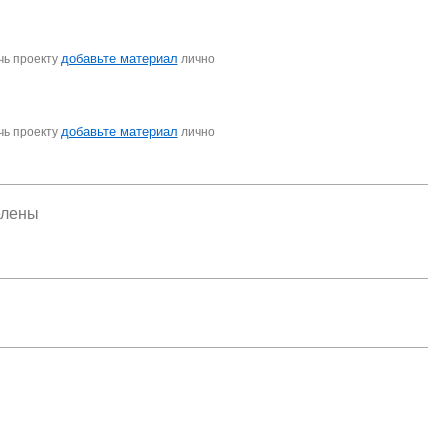
добавьте материал
чь проекту
лично
добавьте материал
чь проекту
лично
елены