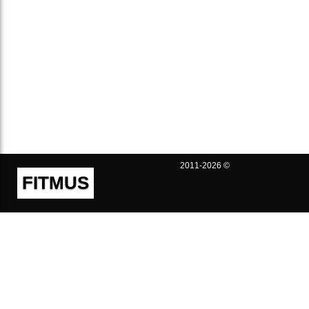
2011-2026 ©
FITMUS
Полезно
Контакты
Пользовательское соглашение
Политика конфиденциальности
Техническая поддержка
Публичная оферта
Предложения и жалобы
support@fitmus.com