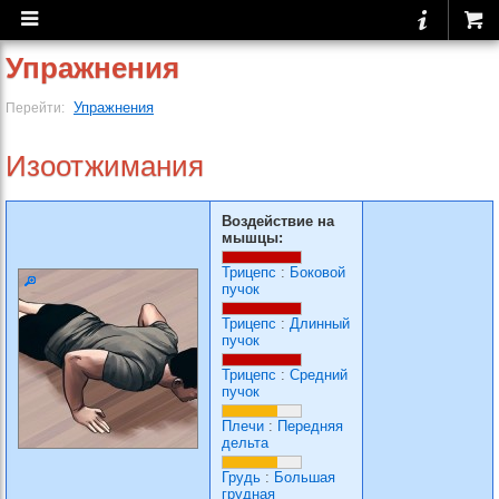
Упражнения
Упражнения
Перейти:
Изоотжимания
Воздействие на
мышцы:
Трицепс
:
Боковой
пучок
Трицепс
:
Длинный
пучок
Трицепс
:
Средний
пучок
Плечи
:
Передняя
дельта
Грудь
:
Большая
грудная