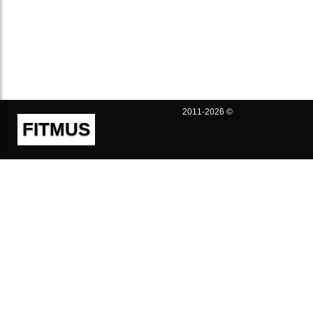
2011-2026 ©
FITMUS
Полезно
Контакты
Пользовательское соглашение
Политика конфиденциальности
Техническая поддержка
Публичная оферта
Предложения и жалобы
support@fitmus.com
Проект
Инструкции