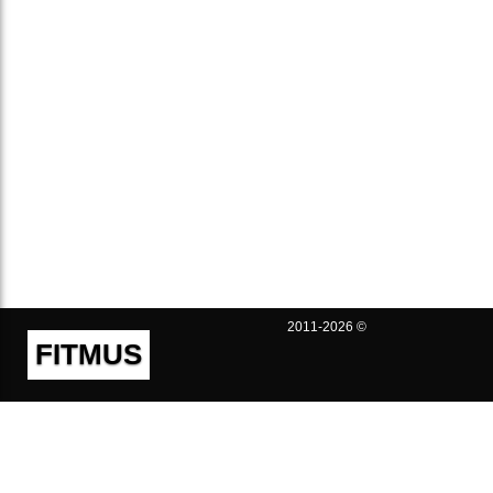
2011-2026 ©
FITMUS
Полезно
Контакты
Пользовательское соглашение
Политика конфиденциальности
Техническая поддержка
Публичная оферта