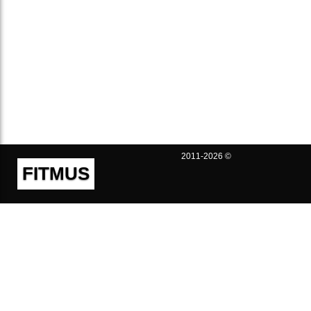
2011-2026 ©
FITMUS
Полезно
Контакты
Пользовательское соглашение
Политика конфиденциальности
Техническая поддержка
Публичная оферта
Предложения и жалобы
support@fitmus.com