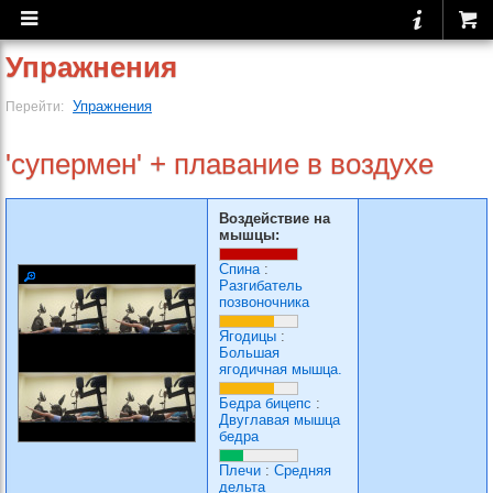
Упражнения
Упражнения
Перейти:
'супермен' + плавание в воздухе
Воздействие на
мышцы:
Спина
:
Разгибатель
позвоночника
Ягодицы
:
Большая
ягодичная мышца.
Бедра бицепс
:
Двуглавая мышца
бедра
Плечи
:
Средняя
дельта