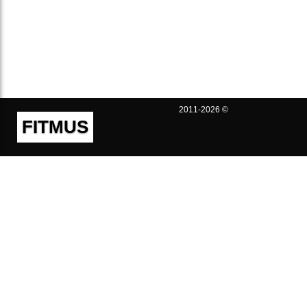
2011-2026 ©
FITMUS
Полезно
Контакты
Пользовательское соглашение
Политика конфиденциальности
Техническая поддержка
Публичная оферта
Предложения и жалобы
support@fitmus.com
Проект
Инструкции