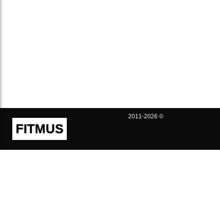
2011-2026 ©
FITMUS
Полезно
Контакты
Пользовательское соглашение
Политика конфиденциальности
Техническая поддержка
Публичная оферта
Предложения и жалобы
support@fitmus.com