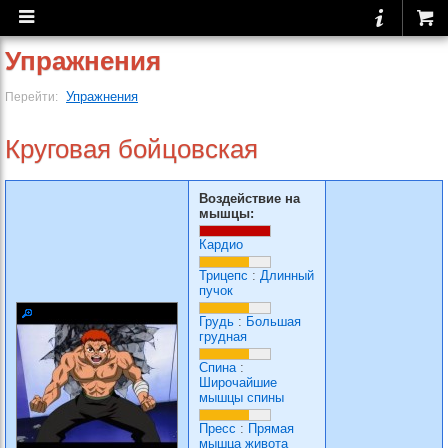
Упражнения
Упражнения
Перейти:
Круговая бойцовская
Воздействие на
мышцы:
Кардио
Трицепс
:
Длинный
пучок
Грудь
:
Большая
грудная
Спина
:
Широчайшие
мышцы спины
Пресс
:
Прямая
мышца живота