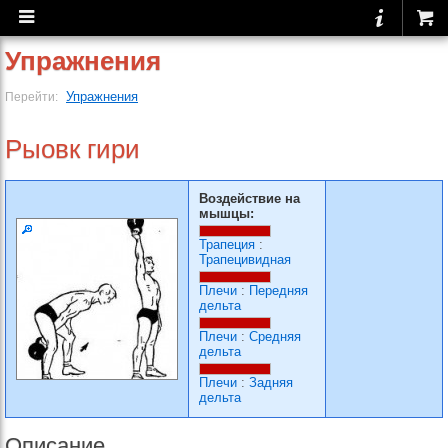
Упражнения
Упражнения
Перейти:
Рыовк гири
Воздействие на
мышцы:
Трапеция
:
Трапецивидная
Плечи
:
Передняя
дельта
Плечи
:
Средняя
дельта
Плечи
:
Задняя
дельта
Описание