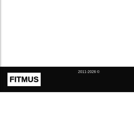
2011-2026 ©
FITMUS
Полезно
Контакты
Пользовательское соглашение
Политика конфиденциальности
Техническая поддержка
Публичная оферта
Предложения и жалобы
support@fitmus.com