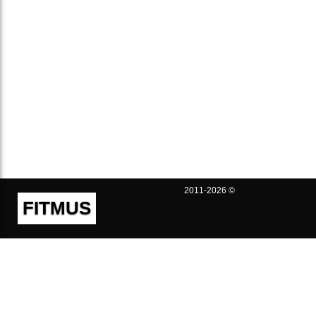
2011-2026 ©
FITMUS
Полезно
Контакты
Пользовательское соглашение
Политика конфиденциальности
Техническая поддержка
Публичная оферта
Предложения и жалобы
support@fitmus.com