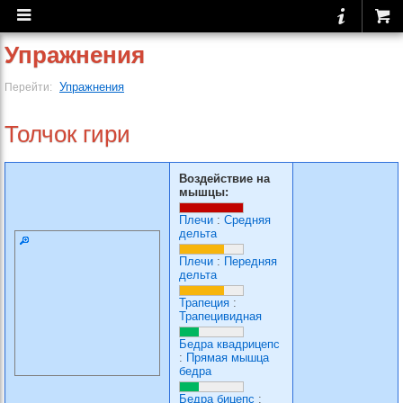
Упражнения
Упражнения
Перейти:
Толчок гири
Воздействие на
мышцы:
Плечи
:
Средняя
дельта
Плечи
:
Передняя
дельта
Трапеция
:
Трапецивидная
Бедра квадрицепс
:
Прямая мышца
бедра
Бедра бицепс
: