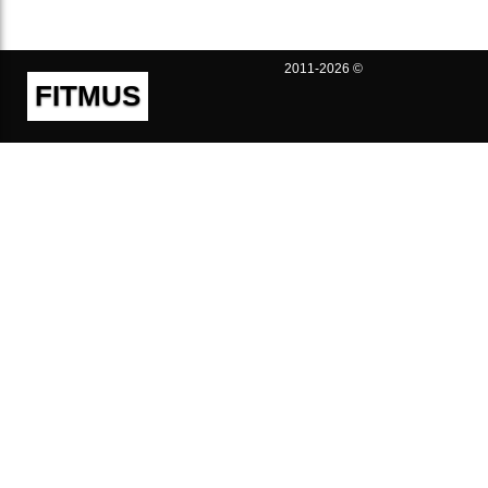
2011-2026 ©
FITMUS
Полезно
Контакты
Пользовательское соглашение
Политика конфиденциальности
Техническая поддержка
Публичная оферта
Предложения и жалобы
support@fitmus.com
Проект
Инструкции
Для разработчиков
FAQ (Вопросы и Ответы)