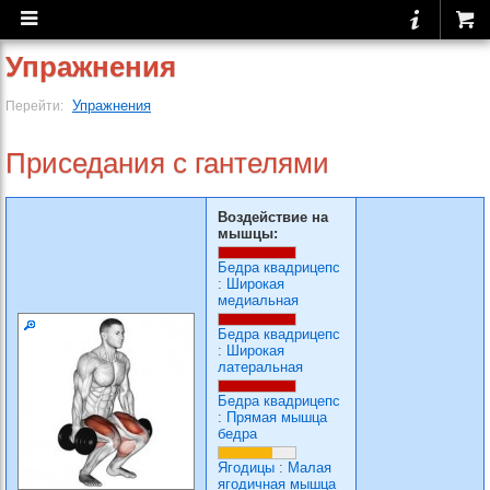
Упражнения
Упражнения
Перейти:
Приседания с гантелями
Воздействие на
мышцы:
Бедра квадрицепс
:
Широкая
медиальная
Бедра квадрицепс
:
Широкая
латеральная
Бедра квадрицепс
:
Прямая мышца
бедра
Ягодицы
:
Малая
ягодичная мышца