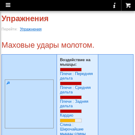
Упражнения
Упражнения
Перейти:
Маховые удары молотом.
Воздействие на
мышцы:
Плечи
:
Передняя
дельта
Плечи
:
Средняя
дельта
Плечи
:
Задняя
дельта
Кардио
Спина
:
Широчайшие
мышцы спины