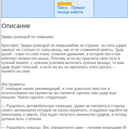
Пресс
:
Прямая
мышца живота
Описание
Удары кувалдой по покрышке.
Кроссфит, Удары кувалдой по покрышкеКак ни странно, но сила удара
зависит не столько от силы мышц, как от их слаженной работы. Удар
рукой – само по себе очень сложное движение, в котором бок-о-бок
работает множество мышц. Поэтому если вы приучили свое тело в
нужный момент, с нужным усилием включать нужные мышцы, то ваш
удар будет сильным, а если же вы не научились этого делать –
пеняйте на себя.
Инструменты
С помощью наших рекомендаций, и этих довольно простых в
использовании инструментах вы сможете сделать ваш удар еще
мощнее. Нужно сделать следующее:
— Раздобыть автомобильную покрышку, (даже не смотрите в сторону
своего автомобиля) которую не жалко изувечить, и надежно заройте ее
наполовину в землю. Она будет получать множество ударов, а потому
должна быть статична.
— Раздобыть кувалду. Вес определяете сами – легкими кувалдами (8-