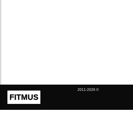
2011-2026 ©
FITMUS
Полезно
Контакты
Пользовательское соглашение
Политика конфиденциальности
Техническая поддержка