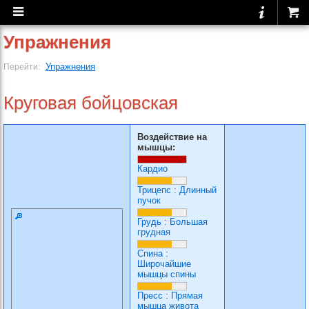
Упражнения
Упражнения
Перейти:
Круговая бойцовская
Воздействие на
мышцы:
Кардио
Трицепс
:
Длинный
пучок
Грудь
:
Большая
грудная
Спина
:
Широчайшие
мышцы спины
Пресс
:
Прямая
мышца живота