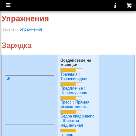
Упражнения
Упражнения
Перейти:
Зарядка
Воздействие на
мышцы:
Трапеция
:
Трапецивидная
Предплечье
:
Плечелучевая
Пресс
:
Прямая
мышца живота
Бедра квадрицепс
:
Широкая
медиальная
Голень
: