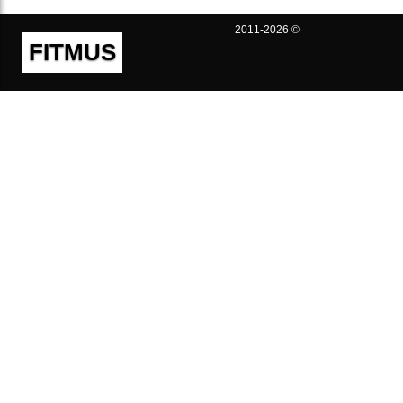
2011-2026 ©
FITMUS
Полезно
Контакты
Пользовательское соглашение
Политика конфиденциальности
Техническая поддержка
Публичная оферта
Предложения и жалобы
support@fitmus.com
Проект
Инструкции
Для разработчиков
FAQ (Вопросы и Ответы)