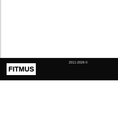
2011-2026 ©
FITMUS
Полезно
Контакты
Пользовательское соглашение
Политика конфиденциальности
Техническая поддержка
Публичная оферта
Предложения и жалобы
support@fitmus.com