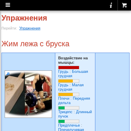
Упражнения
Упражнения
Перейти:
Жим лежа с бруска
Воздействие на
мышцы:
Грудь
:
Большая
грудная
Грудь
:
Малая
грудная
Плечи
:
Передняя
дельта
Трицепс
:
Длинный
пучок
Предплечье
:
Плечелучевая