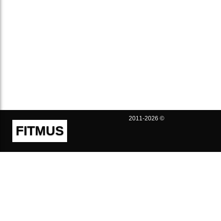
2011-2026 ©
FITMUS
Полезно
Контакты
Пользовательское соглашение
Политика конфиденциальности
Техническая поддержка
Публичная оферта
Предложения и жалобы
support@fitmus.com