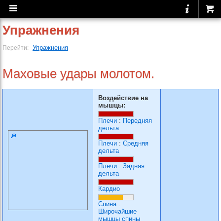
Упражнения
Упражнения
Перейти:
Маховые удары молотом.
Воздействие на
мышцы:
Плечи
:
Передняя
дельта
Плечи
:
Средняя
дельта
Плечи
:
Задняя
дельта
Кардио
Спина
:
Широчайшие
мышцы спины