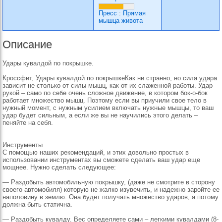
Пресс
:
Прямая
мышца живота
Описание
Удары кувалдой по покрышке.
Кроссфит, Удары кувалдой по покрышкеКак ни странно, но сила удара
зависит не столько от силы мышц, как от их слаженной работы. Удар
рукой – само по себе очень сложное движение, в котором бок-о-бок
работает множество мышц. Поэтому если вы приучили свое тело в
нужный момент, с нужным усилием включать нужные мышцы, то ваш
удар будет сильным, а если же вы не научились этого делать –
пеняйте на себя.
Инструменты
С помощью наших рекомендаций, и этих довольно простых в
использовании инструментах вы сможете сделать ваш удар еще
мощнее. Нужно сделать следующее:
— Раздобыть автомобильную покрышку, (даже не смотрите в сторону
своего автомобиля) которую не жалко изувечить, и надежно заройте ее
наполовину в землю. Она будет получать множество ударов, а потому
должна быть статична.
— Раздобыть кувалду. Вес определяете сами – легкими кувалдами (8-