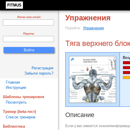
FITMUS
Упражнения
Логин или email:
Упражнения
Перейти:
Пароль:
Тяга верхнего блок
Воз
Регистрация
Забыли пароль?
Главная
Инструкции
Шаблоны тренировок
Посмотреть
Тренер (beta-тест)
Описание
Список тренеров
Если у вас имеются знания\информаци
Библиотека