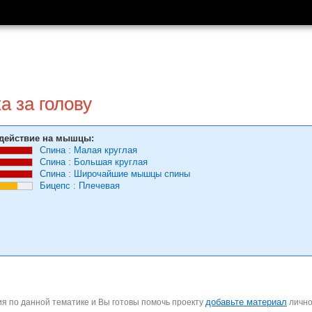
а за голову
действие на мышцы:
Спина
:
Малая круглая
Спина
:
Большая круглая
Спина
:
Широчайшие мышцы спины
Бицепс
:
Плечевая
добавьте материал
я по данной тематике и Вы готовы помочь проекту
личн