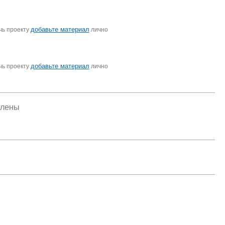
добавьте материал
чь проекту
лично
добавьте материал
чь проекту
лично
елены