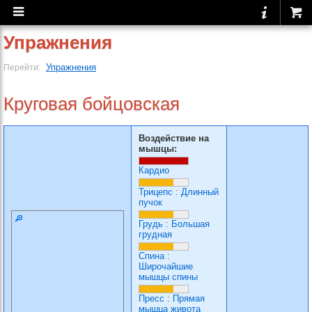
Упражнения
Упражнения
Перейти:
Круговая бойцовская
Воздействие на
мышцы:
Кардио
Трицепс
:
Длинный
пучок
Грудь
:
Большая
грудная
Спина
:
Широчайшие
мышцы спины
Пресс
:
Прямая
мышца живота