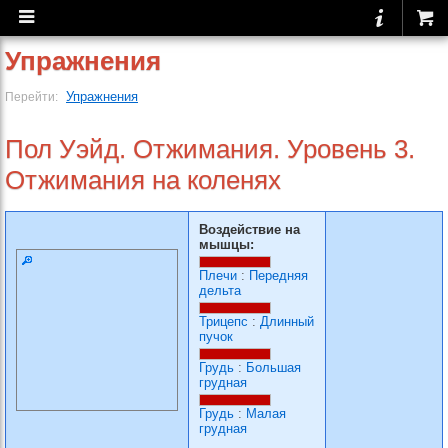
Упражнения
Упражнения
Перейти:
Пол Уэйд. Отжимания. Уровень 3.
Отжимания на коленях
Воздействие на
мышцы:
Плечи
:
Передняя
дельта
Трицепс
:
Длинный
пучок
Грудь
:
Большая
грудная
Грудь
:
Малая
грудная