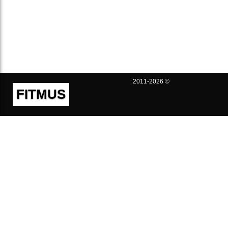
2011-2026 ©
FITMUS
Полезно
Контакты
Пользовательское соглашение
Политика конфиденциальности
Техническая поддержка
Публичная оферта
Предложения и жалобы
support@fitmus.com
Проект
Инструкции