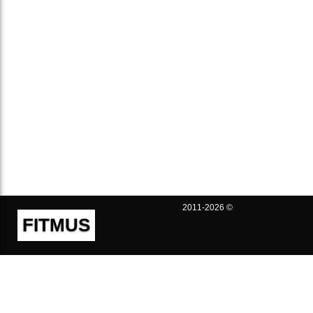
2011-2026 ©
FITMUS
Полезно
Контакты
Пользовательское соглашение
Политика конфиденциальности
Техническая поддержка
Публичная оферта