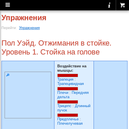
Упражнения
Упражнения
Перейти:
Пол Уэйд. Отжимания в стойке.
Уровень 1. Стойка на голове
Воздействие на
мышцы:
Трапеция
:
Трапецивидная
Плечи
:
Передняя
дельта
Трицепс
:
Длинный
пучок
Предплечье
:
Плечелучевая