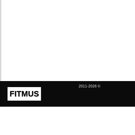
2011-2026 ©
FITMUS
Полезно
Контакты
Пользовательское соглашение
Политика конфиденциальности
Техническая поддержка
Публичная оферта
Предложения и жалобы