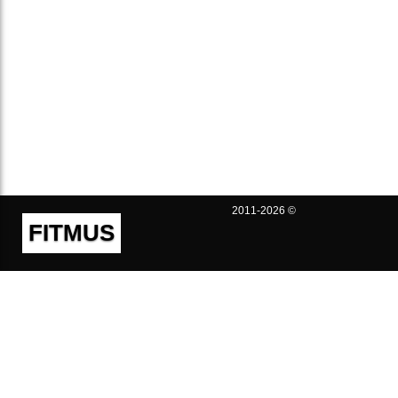
2011-2026 ©
FITMUS
Полезно
Контакты
Пользовательское соглашение
Политика конфиденциальности
Техническая поддержка
Публичная оферта
Предложения и жалобы
support@fitmus.com