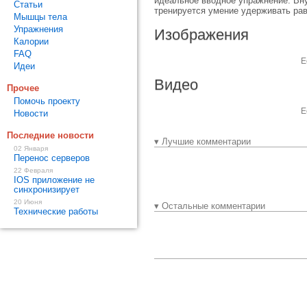
идеальное вводное упражнение. Вну
Статьи
тренируется умение удерживать рав
Мышцы тела
Упражнения
Изображения
Калории
FAQ
Е
Идеи
Видео
Прочее
Помочь проекту
Е
Новости
Последние новости
▾ Лучшие комментарии
02 Января
Перенос серверов
22 Февраля
IOS приложение не
синхронизирует
20 Июня
▾ Остальные комментарии
Технические работы