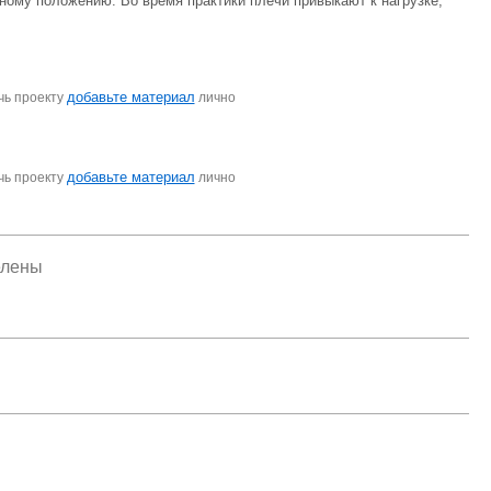
ному положению. Во время практики плечи привыкают к нагрузке,
добавьте материал
чь проекту
лично
добавьте материал
чь проекту
лично
елены