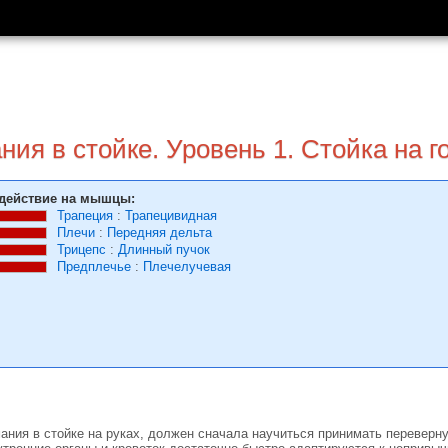
ия в стойке. Уровень 1. Стойка на г
действие на мышцы:
Трапеция
:
Трапецивидная
Плечи
:
Передняя дельта
Трицепс
:
Длинный пучок
Предплечье
:
Плечелучевая
ания в стойке на руках, должен сначала научиться принимать переверну