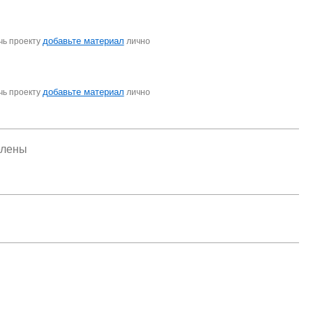
добавьте материал
чь проекту
лично
добавьте материал
чь проекту
лично
елены