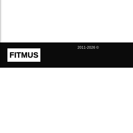
2011-2026 ©
FITMUS
Полезно
Контакты
Пользовательское соглашение
Политика конфиденциальности
Техническая поддержка
Публичная оферта
Предложения и жалобы
support@fitmus.com
Проект
Инструкции