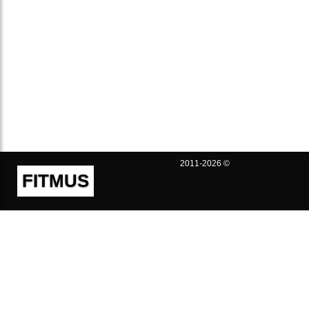
2011-2026 ©
FITMUS
Полезно
Контакты
Пользовательское соглашение
Политика конфиденциальности
Техническая поддержка
Публичная оферта
Предложения и жалобы
support@fitmus.com