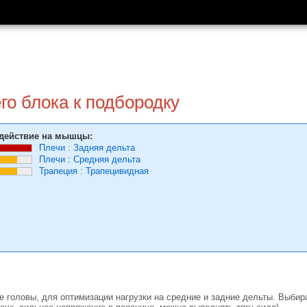
го блока к подбородку
действие на мышцы:
Плечи
:
Задняя дельта
Плечи
:
Средняя дельта
Трапеция
:
Трапецивидная
 головы, для оптимизации нагрузки на средние и задние дельты. Выбира