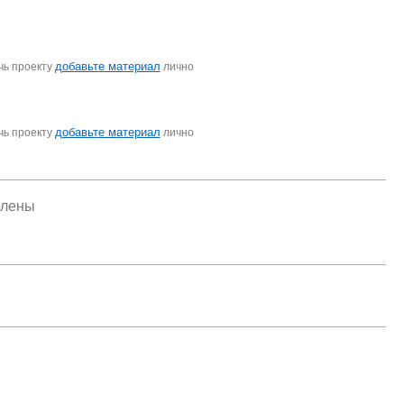
добавьте материал
чь проекту
лично
добавьте материал
чь проекту
лично
елены