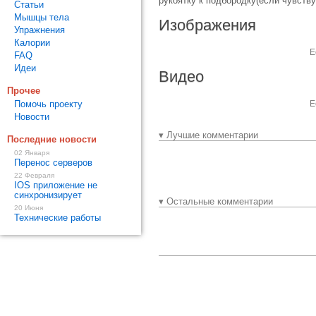
рукоятку к подбородку(если чувств
Статьи
Мышцы тела
Изображения
Упражнения
Калории
Е
FAQ
Идеи
Видео
Прочее
Помочь проекту
Е
Новости
▾ Лучшие комментарии
Последние новости
02 Января
Перенос серверов
22 Февраля
IOS приложение не
синхронизирует
▾ Остальные комментарии
20 Июня
Технические работы