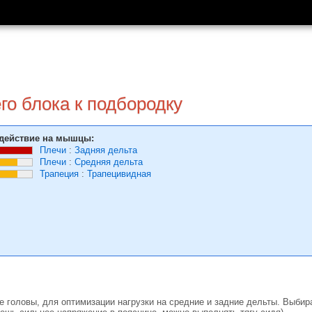
го блока к подбородку
действие на мышцы:
Плечи
:
Задняя дельта
Плечи
:
Средняя дельта
Трапеция
:
Трапецивидная
 головы, для оптимизации нагрузки на средние и задние дельты. Выбира