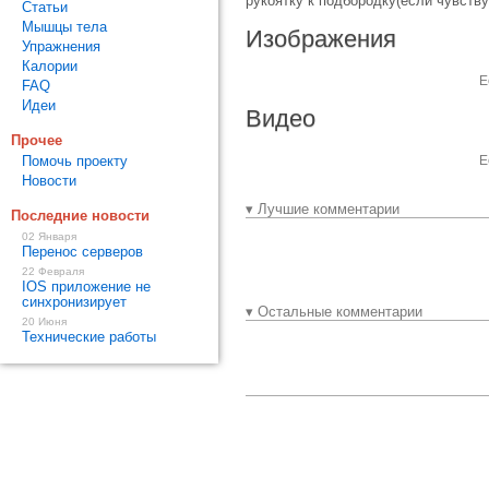
рукоятку к подбородку(если чувств
Статьи
Мышцы тела
Изображения
Упражнения
Калории
Е
FAQ
Идеи
Видео
Прочее
Помочь проекту
Е
Новости
▾ Лучшие комментарии
Последние новости
02 Января
Перенос серверов
22 Февраля
IOS приложение не
синхронизирует
▾ Остальные комментарии
20 Июня
Технические работы