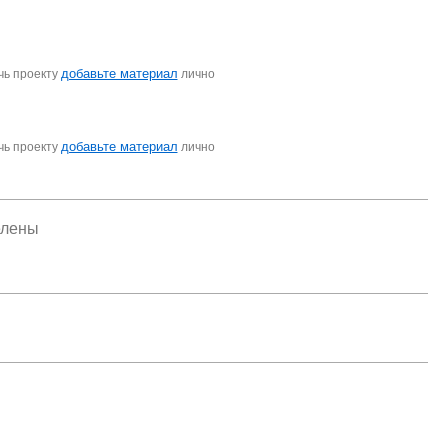
добавьте материал
чь проекту
лично
добавьте материал
чь проекту
лично
елены