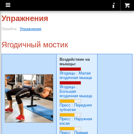
Упражнения
Упражнения
Перейти:
Ягодичный мостик
Воздействие на
мышцы:
Ягодицы
:
Малая
ягодичная мышца
Ягодицы
:
Большая
ягодичная мышца.
Пресс
:
Передняя
зубчатая
Пресс
:
Наружная
косая
Пресс
:
Прямая