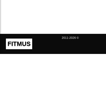
2011-2026 ©
FITMUS
Полезно
Контакты
Пользовательское соглашение
Политика конфиденциальности
Техническая поддержка
Публичная оферта
Предложения и жалобы
support@fitmus.com
Проект
Инструкции