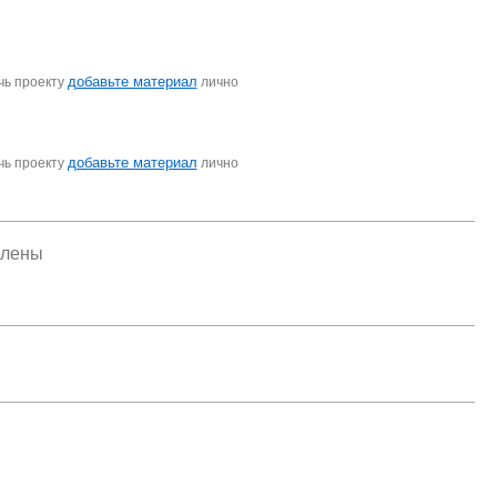
добавьте материал
чь проекту
лично
добавьте материал
чь проекту
лично
елены