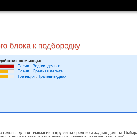
го блока к подбородку
действие на мышцы:
Плечи
:
Задняя дельта
Плечи
:
Средняя дельта
Трапеция
:
Трапецивидная
 головы, для оптимизации нагрузки на средние и задние дельты. Выбира