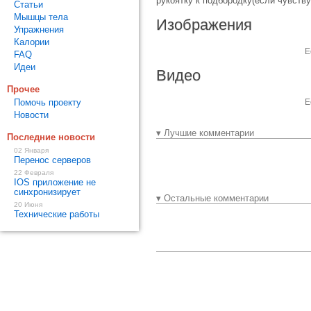
рукоятку к подбородку(если чувств
Статьи
Мышцы тела
Изображения
Упражнения
Калории
Е
FAQ
Идеи
Видео
Прочее
Помочь проекту
Е
Новости
▾ Лучшие комментарии
Последние новости
02 Января
Перенос серверов
22 Февраля
IOS приложение не
синхронизирует
▾ Остальные комментарии
20 Июня
Технические работы