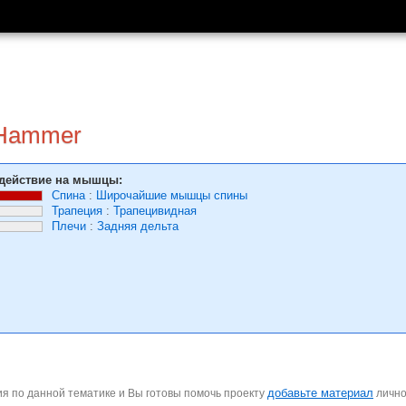
 Hammer
действие на мышцы:
Спина
:
Широчайшие мышцы спины
Трапеция
:
Трапецивидная
Плечи
:
Задняя дельта
добавьте материал
я по данной тематике и Вы готовы помочь проекту
личн