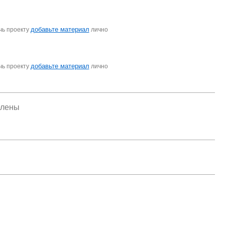
добавьте материал
чь проекту
лично
добавьте материал
чь проекту
лично
елены