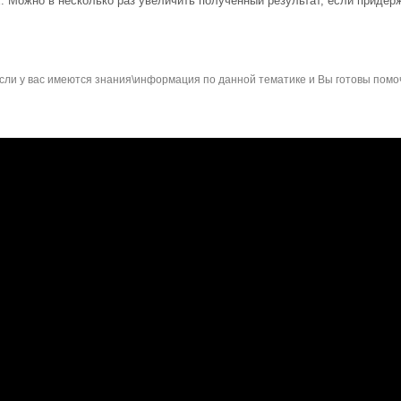
. Можно в несколько раз увеличить полученный результат, если приде
сли у вас имеются знания\информация по данной тематике и Вы готовы помо