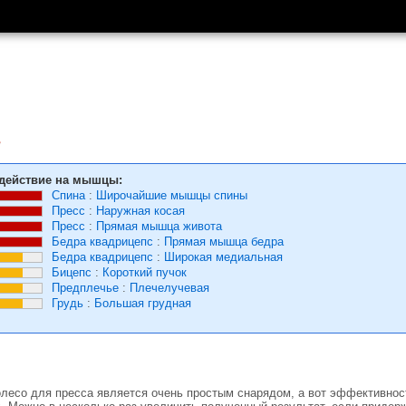
действие на мышцы:
Спина
:
Широчайшие мышцы спины
Пресс
:
Наружная косая
Пресс
:
Прямая мышца живота
Бедра квадрицепс
:
Прямая мышца бедра
Бедра квадрицепс
:
Широкая медиальная
Бицепс
:
Короткий пучок
Предплечье
:
Плечелучевая
Грудь
:
Большая грудная
колесо для пресса является очень простым снарядом, а вот эффективнос