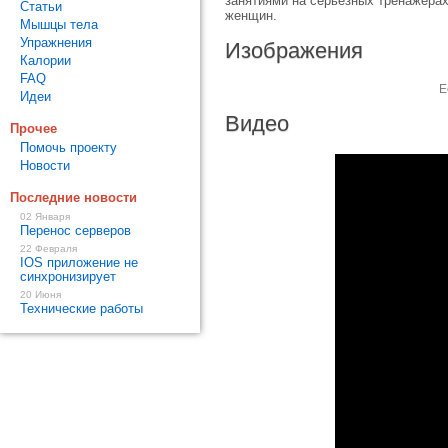
занятиями на серьезных тренажерах
Статьи
женщин.
Мышцы тела
Упражнения
Изображения
Калории
FAQ
Е
Идеи
Видео
Прочее
Помочь проекту
Новости
Последние новости
02 Января
Перенос серверов
22 Февраля
IOS приложение не
синхронизирует
20 Июня
Технические работы