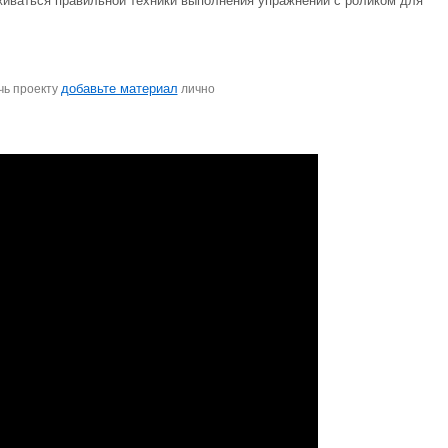
рживаться правильной техники выполнения упражнений с роликом для
добавьте материал
чь проекту
лично