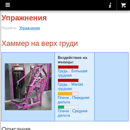
Упражнения
Упражнения
Перейти:
Хаммер на верх груди
Воздействие на
мышцы:
Грудь
:
Большая
грудная
Грудь
:
Малая
грудная
Плечи
:
Передняя
дельта
Плечи
:
Средняя
дельта
Описание