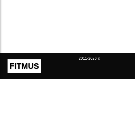
2011-2026 ©
FITMUS
Полезно
Контакты
Пользовательское соглашение
Политика конфиденциальности
Техническая поддержка
Публичная оферта
Предложения и жалобы
support@fitmus.com
Проект