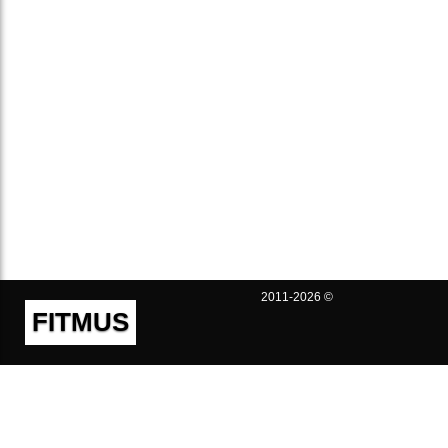
2011-2026 ©
FITMUS
Полезно
Контакты
Пользовательское соглашение
Политика конфиденциальности
Техническая поддержка
Публичная оферта