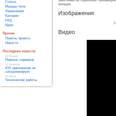
занятиями на серьезных тренажерах
Статьи
женщин.
Мышцы тела
Упражнения
Изображения
Калории
FAQ
Е
Идеи
Видео
Прочее
Помочь проекту
Новости
Последние новости
02 Января
Перенос серверов
22 Февраля
IOS приложение не
синхронизирует
20 Июня
Технические работы