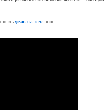
рживаться правильной техники выполнения упражнений с роликом для
добавьте материал
чь проекту
лично