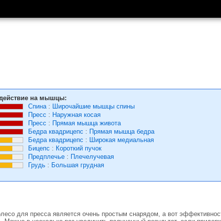
действие на мышцы:
Спина
:
Широчайшие мышцы спины
Пресс
:
Наружная косая
Пресс
:
Прямая мышца живота
Бедра квадрицепс
:
Прямая мышца бедра
Бедра квадрицепс
:
Широкая медиальная
Бицепс
:
Короткий пучок
Предплечье
:
Плечелучевая
Грудь
:
Большая грудная
колесо для пресса является очень простым снарядом, а вот эффективнос