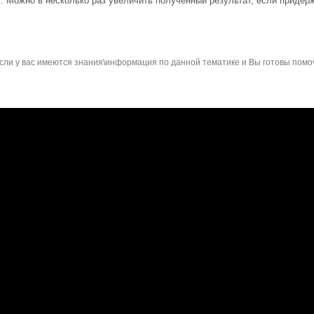
. Можно в несколько раз увеличить полученный результат, если приде
сли у вас имеются знания\информация по данной тематике и Вы готовы помо