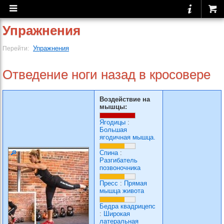
Упражнения
Упражнения
Перейти:
Отведение ноги назад в кросовере
Воздействие на
мышцы:
Ягодицы
:
Большая
ягодичная мышца.
Спина
:
Разгибатель
позвоночника
Пресс
:
Прямая
мышца живота
Бедра квадрицепс
:
Широкая
латеральная