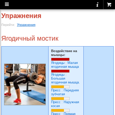
Упражнения
Упражнения
Перейти:
Ягодичный мостик
Воздействие на
мышцы:
Ягодицы
:
Малая
ягодичная мышца
Ягодицы
:
Большая
ягодичная мышца.
Пресс
:
Передняя
зубчатая
Пресс
:
Наружная
косая
Пресс
:
Прямая